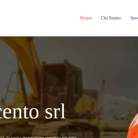
Home
Chi Siamo
Serv
ento srl
biettivo di assumere progetti e consegnarli con successo,