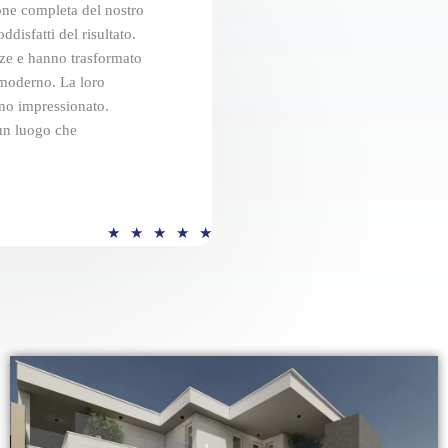
i
ione completa del nostro
o
isfatti del risultato.
n
nze e hanno trasformato
 moderno. La loro
e
anno impressionato.
5
 un luogo che
s
u
5
V
★
★
★
★
★
a
l
u
t
a
z
i
o