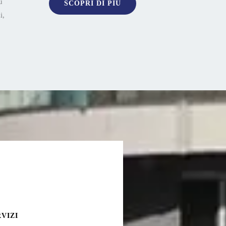
ù
SCOPRI DI PIÙ
i,
RVIZI