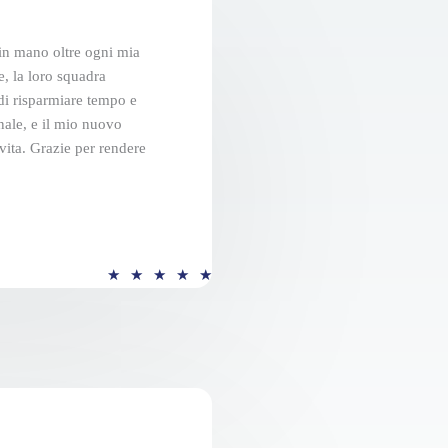
i
o
 in mano oltre ogni mia
n
e, la loro squadra
 di risparmiare tempo e
e
onale, e il mio nuovo
5
 vita. Grazie per rendere
s
u
5
V
★
★
★
★
★
a
l
u
t
a
z