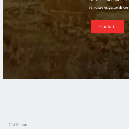
Edilcento Srl si distingu
Servizi
Chi Siamo