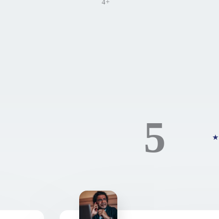
4+
5
★