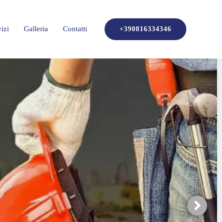
izi
Galleria
Contatti
+390816334346