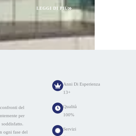
LEGGI DI PIÙ
Anni Di Esperienza
13+
Qualità
confronti del
100%
santemente per
 soddisfatto.
Servizi
n ogni fase del