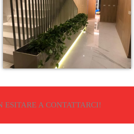
n
e
5
s
u
5
 ESITARE A CONTATTARCI!