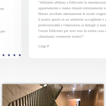
i
"Abbiamo affidato a Edilcento la ristrutturaz
o
appartamento e siamo rimasti estremamente sodd
una
n
Hanno ascoltato attentamente le nostre esige
il nostro spazio in un ambiente accogliente e
e
professionalità e l'attenzione ai dettagli ci h
5
Grazie Edilcento per aver reso la nostra casa
 per
s
chiamiamo veramente nostro!"
u
5
Luigi P
V
★
★
★
★
a
l
u
t
a
z
i
o