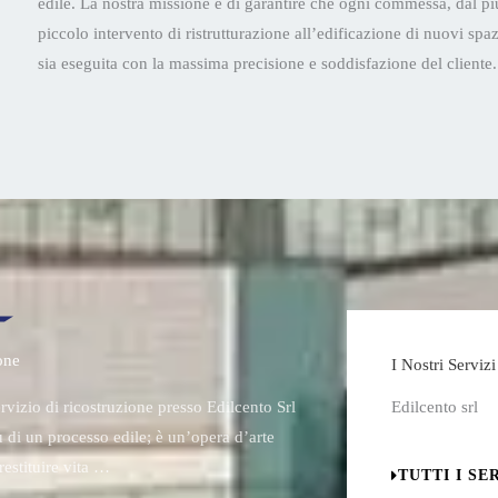
edile. La nostra missione è di garantire che ogni commessa, dal pi
piccolo intervento di ristrutturazione all’edificazione di nuovi spaz
sia eseguita con la massima precisione e soddisfazione del cliente.
one
I Nostri Servizi
ervizio di ricostruzione presso Edilcento Srl
Edilcento srl
 di un processo edile; è un’opera d’arte
restituire vita …
TUTTI I SE