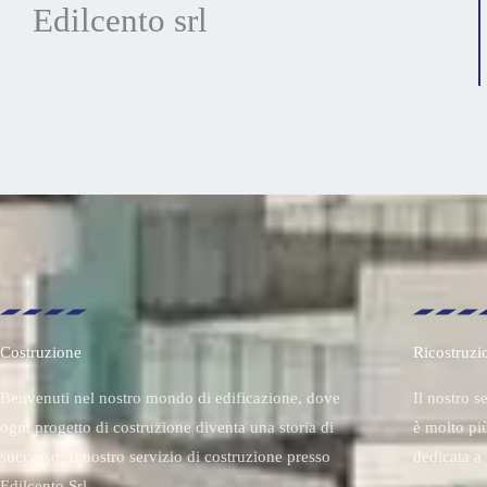
Edilcento srl
Costruzione
Ricostruzi
Benvenuti nel nostro mondo di edificazione, dove
Il nostro s
ogni progetto di costruzione diventa una storia di
è molto più
successo. Il nostro servizio di costruzione presso
dedicata a 
Edilcento Srl …