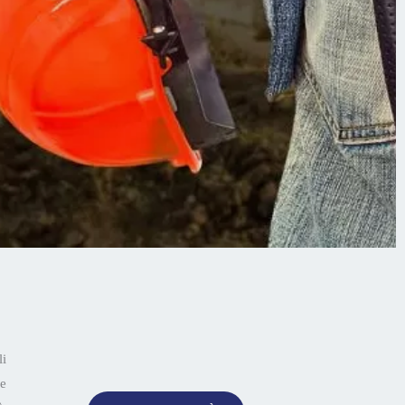
li
re