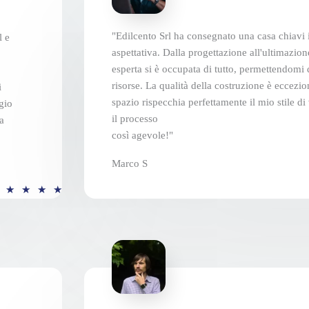
"Edilcento Srl ha consegnato una casa chiavi
l e
aspettativa. Dalla progettazione all'ultimazion
esperta si è occupata di tutto, permettendomi
risorse. La qualità della costruzione è eccezi
i
spazio rispecchia perfettamente il mio stile di
gio
il processo
a
così agevole!"
Marco S
V
★
★
★
★
a
l
u
t
a
z